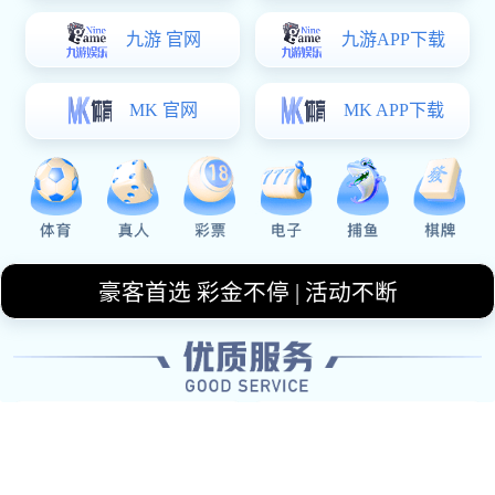
在一场备受瞩目的足球比赛中，那不勒斯与巴黎
圣日耳曼展开了一场激烈的对决，最终以平局收
场。这场比赛不仅令球迷们热血沸腾，更是在最
后时刻出现的逆转瞬间震撼全场。在比赛进行到
关键时刻，双方球队都展现了极高的竞技水平，
尤其是那不勒斯在落后的情况下顽强拼搏，最终
扳平比分，令人惊叹不已。这一结果不仅为比赛
增添了戏剧性，也成为历史冷门的一部分，引发
广泛讨论。本文将从比赛过程、战术分析、球员
表现和未来展望四个方面详细探讨这一精彩赛
事。
1、比赛过程回顾