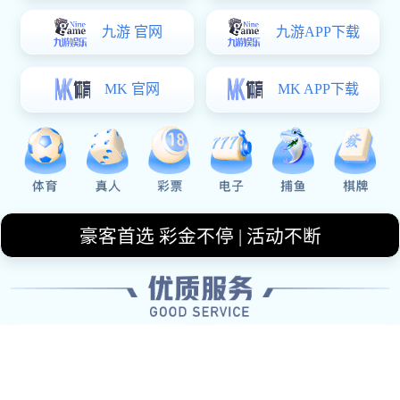
在一场引人注目的英超激战中，热刺队与马德里
竞技展开了激烈的较量，比赛最终以点球大战的
方式决定胜负。全场观众情绪高涨，气氛紧张而
热烈。比赛过程跌宕起伏，双方都展现出了高水
平的技战术能力和顽强的拼搏精神。在常规时间
内，两队你来我往，但均未能攻破对方的大门，
比赛进入点球大战。在这个充满悬念的时刻，热
刺凭借出色的心理素质和冷静的表现，以微弱优
势击败对手，成功晋级。这场比赛不仅展现了球
员们在绿茵场上的英勇表现，也让球迷们感受到
了足球带来的无尽魅力。
1、紧张刺激的赛事背景
此次英超激战吸引了大量球迷关注，不仅因为两
支球队在各自联赛中的优异表现，更因为他们在