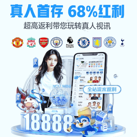
品牌故事
首页
品牌故事